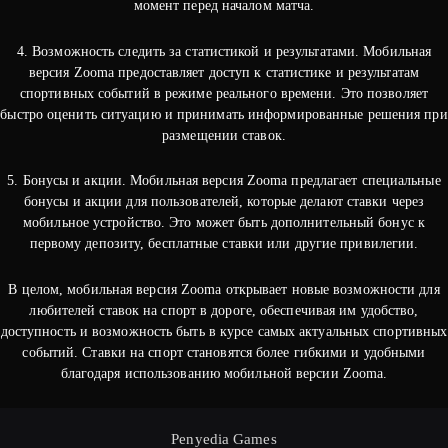
момент перед началом матча.
4. Возможность следить за статистикой и результатами. Мобильная
версия Zooma предоставляет доступ к статистике и результатам
спортивных событий в режиме реального времени. Это позволяет
быстро оценить ситуацию и принимать информированные решения при
размещении ставок.
5. Бонусы и акции. Мобильная версия Zooma предлагает специальные
бонусы и акции для пользователей, которые делают ставки через
мобильное устройство. Это может быть дополнительный бонус к
первому депозиту, бесплатные ставки или другие привилегии.
В целом, мобильная версия Zooma открывает новые возможности для
любителей ставок на спорт в дороге, обеспечивая им удобство,
доступность и возможность быть в курсе самых актуальных спортивных
событий. Ставки на спорт становятся более гибкими и удобными
благодаря использованию мобильной версии Zooma.
Penyedia Games