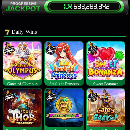
Daily Wins
Gates of Olympus
Starlight Princess
Sweet Bonanza