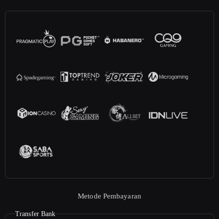
Metode Pembayaran
Transfer Bank